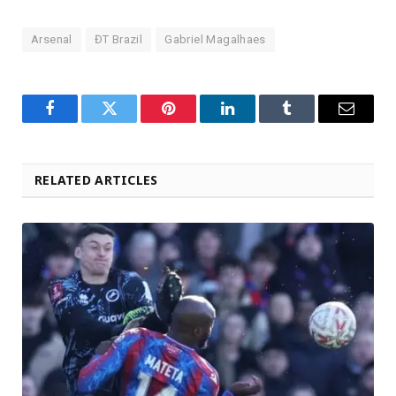
Arsenal
ĐT Brazil
Gabriel Magalhaes
Facebook
Twitter
Pinterest
LinkedIn
Tumblr
Email
RELATED ARTICLES