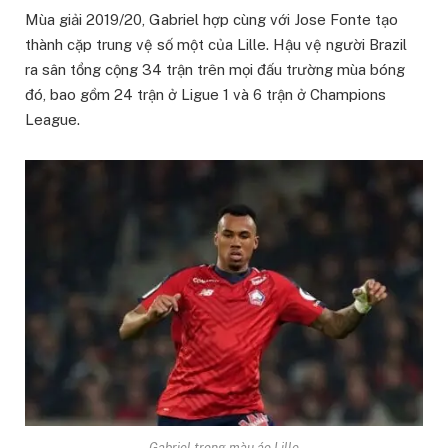
Mùa giải 2019/20, Gabriel hợp cùng với Jose Fonte tạo
thành cặp trung vệ số một của Lille. Hậu vệ người Brazil
ra sân tổng cộng 34 trận trên mọi đấu trường mùa bóng
đó, bao gồm 24 trận ở Ligue 1 và 6 trận ở Champions
League.
Gabriel trong màu áo Lille