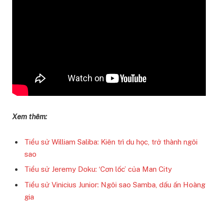
Xem thêm:
Tiểu sử William Saliba: Kiên trì du học, trở thành ngôi
sao
Tiểu sử Jeremy Doku: ‘Cơn lốc’ của Man City
Tiểu sử Vinicius Junior: Ngôi sao Samba, dấu ấn Hoàng
gia