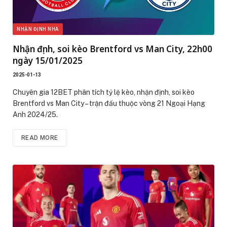
NHẬN ĐỊNH NHA
Nhận định, soi kèo Brentford vs Man City, 22h00
ngày 15/01/2025
2025-01-13
Chuyên gia 12BET phân tích tỷ lệ kèo, nhận định, soi kèo
Brentford vs Man City – trận đấu thuộc vòng 21 Ngoại Hạng
Anh 2024/25.
READ MORE