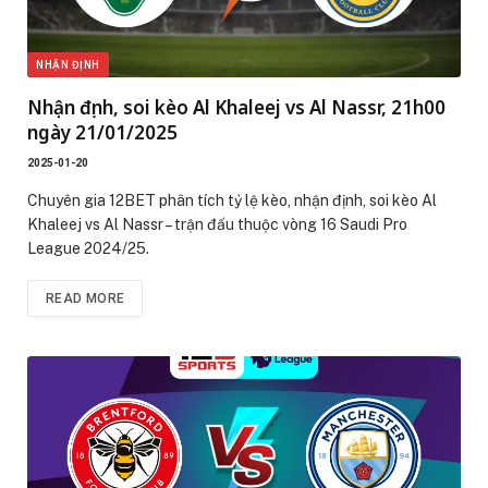
NHẬN ĐỊNH
Nhận định, soi kèo Al Khaleej vs Al Nassr, 21h00
ngày 21/01/2025
2025-01-20
Chuyên gia 12BET phân tích tỷ lệ kèo, nhận định, soi kèo Al
Khaleej vs Al Nassr – trận đấu thuộc vòng 16 Saudi Pro
League 2024/25.
READ MORE