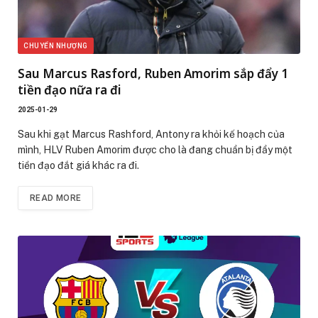
CHUYỂN NHƯỢNG
Sau Marcus Rasford, Ruben Amorim sắp đẩy 1
tiền đạo nữa ra đi
2025-01-29
Sau khi gạt Marcus Rashford, Antony ra khỏi kế hoạch của
mình, HLV Ruben Amorim được cho là đang chuẩn bị đẩy một
tiền đạo đắt giá khác ra đi.
READ MORE