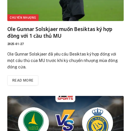
CHUYỂN NHƯỢNG
Ole Gunnar Solskjaer muốn Besiktas ký hợp
đồng với 1 cầu thủ MU
2025-01-27
Ole Gunnar Solskjaer đã yêu cầu Besiktas ký hợp đồng với
một cầu thủ của MU trước khi kỳ chuyển nhượng mùa đông
đóng cửa.
READ MORE