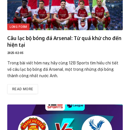
LONG FORM
Câu lạc bộ bóng đá Arsenal: Từ quá khứ cho đến
hiện tại
2025-02-05
Trong bài viết hôm nay, hãy cùng 12B Sports tìm hiểu chi tiết
về câu lạc bộ bóng đá Arsenal, một trong những đội bóng
thành công nhất nước Anh.
READ MORE