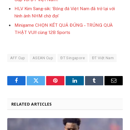
HLV Kim Sang-sik: ‘Bóng đá Việt Nam đã trở lại với
hình ảnh NHM chờ đợi’
Minigame CHỌN KẾT QUẢ ĐÚNG – TRÚNG QUÀ
THẬT VUI! cù
ng 12B Sports
AFF Cup
ASEAN Cup
ĐT Singapore
ĐT Việt Nam
Facebook
Twitter
Pinterest
LinkedIn
Tumblr
Email
RELATED ARTICLES