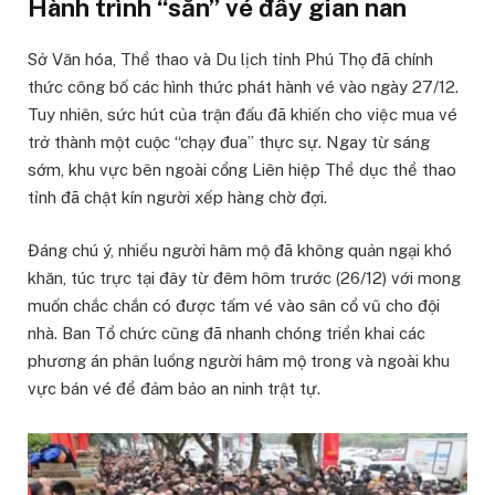
Hành trình “săn” vé đầy gian nan
Sở Văn hóa, Thể thao và Du lịch tỉnh Phú Thọ đã chính
thức công bố các hình thức phát hành vé vào ngày 27/12.
Tuy nhiên, sức hút của trận đấu đã khiến cho việc mua vé
trở thành một cuộc “chạy đua” thực sự. Ngay từ sáng
sớm, khu vực bên ngoài cổng Liên hiệp Thể dục thể thao
tỉnh đã chật kín người xếp hàng chờ đợi.
Đáng chú ý, nhiều người hâm mộ đã không quản ngại khó
khăn, túc trực tại đây từ đêm hôm trước (26/12) với mong
muốn chắc chắn có được tấm vé vào sân cổ vũ cho đội
nhà. Ban Tổ chức cũng đã nhanh chóng triển khai các
phương án phân luồng người hâm mộ trong và ngoài khu
vực bán vé để đảm bảo an ninh trật tự.