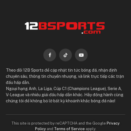
Facebook
TikTok
YouTube
Theo dõi 12B Sports để cập nhật tin tức bóng đá, nhận định
chuyên sâu, thông tin chuyển nhượng, và link trực tiếp các trận
đấu hấp dẫn.
Ngoại hạng Anh, La Liga, Cúp C1 (Champions League), Serie A,
V-League và nhiều giải đấu hấp dẫn khác. Hãy đồng hành cùng
chúng tôi để không bỏ lỡ bất kỳ khoảnh khắc bóng đá nào!
This site is protected by reCAPTCHA and the Google
Privacy
Policy
and
Terms of Service
apply.