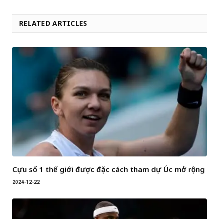
RELATED ARTICLES
Cựu số 1 thế giới được đặc cách tham dự Úc mở rộng
2024-12-22