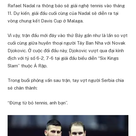
Rafael Nadal ra thông báo sẽ giải nghệ tennis vào tháng
11. Dự kiến, giải đấu cuối cùng của Nadal sẽ diễn ra tại
vòng chung kết Davis Cup ở Malaga.
Vì vậy, trận đấu mới đây vào thứ Bảy gần như là lần so vợt
cuối cùng giữa huyền thoại người Tây Ban Nha với Novak
Djokovic. Ở cuộc đối đầu này, Djokovic vượt qua đại kình
địch với tỷ số 6-2, 7-6 tại giải đấu biểu diễn “Six Kings
Slam” thuộc Ả Rập.
Trong buổi phỏng vấn sau trận, tay vợt người Serbia chia
sẻ chân thành:
“Đừng từ bỏ tennis, anh bạn”.