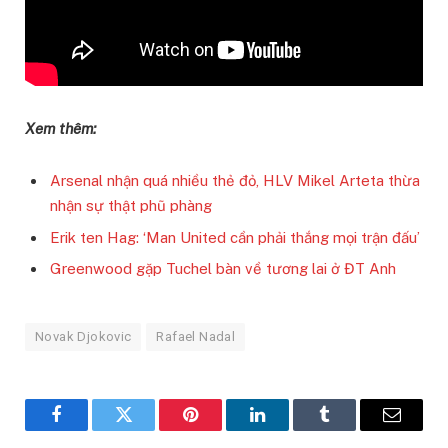
Xem thêm:
Arsenal nhận quá nhiều thẻ đỏ, HLV Mikel Arteta thừa
nhận sự thật phũ phàng
Erik ten Hag: ‘Man United cần phải thắng mọi trận đấu’
Greenwood gặp Tuchel bàn về tương lai ở ĐT Anh
Novak Djokovic
Rafael Nadal
Facebook
Twitter
Pinterest
LinkedIn
Tumblr
Email