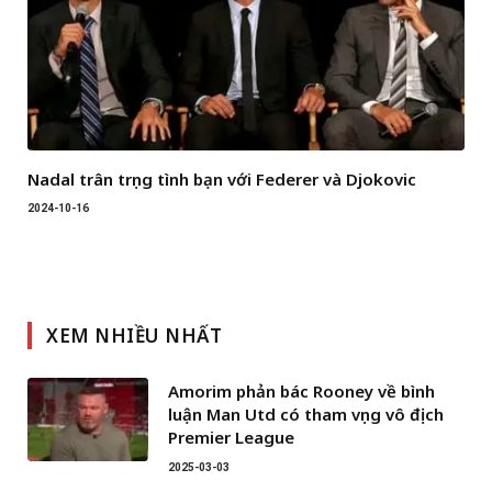
Nadal trân trọng tình bạn với Federer và Djokovic
2024-10-16
XEM NHIỀU NHẤT
Amorim phản bác Rooney về bình
luận Man Utd có tham vọng vô địch
Premier League
2025-03-03