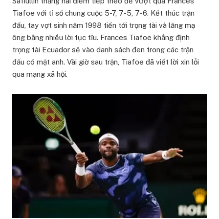
Safiullin thắng hai điểm tiếp theo để vượt qua Frances
Tiafoe với tỉ số chung cuộc 5-7, 7-5, 7-6. Kết thúc trận
đấu, tay vợt sinh năm 1998 tiến tới trọng tài và lăng mạ
ông bằng nhiều lời tục tĩu. Frances Tiafoe khẳng định
trọng tài Ecuador sẽ vào danh sách đen trong các trận
đấu có mặt anh. Vài giờ sau trận, Tiafoe đã viết lời xin lỗi
qua mạng xã hội.