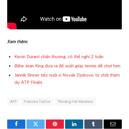
Xem thêm:
Kevin Durant chấn thương, có thể nghỉ 2 tuần
Billie Jean King đưa ra đề xuất giúp tennis dễ chơi hơn
Jannik Sinner tiếc nuối vì Novak Djokovic từ chối tham
dự ATP Finals
ATP
Frances Tiafoe
Thượng Hải Masters
Facebook
Twitter
Pinterest
LinkedIn
Tumblr
Email