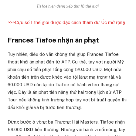
Tiafoe hiện đang xếp thứ 18 thế giới.
>>>Cựu số 1 thế giới được đặc cách tham dự Úc mở rộng
Frances Tiafoe nhận án phạt
Tuy nhiên, điều đó vẫn không thể giúp Frances Tiafoe
thoát khỏi án phạt đến từ ATP. Cụ thể, tay vợt người Mỹ
phải chịu số tiền phạt tổng cộng 120.000 USD. Một nửa
khoản tiền trên được khép vào tội lăng mạ trọng tài, và
60.000 USD còn lại do Tiafoe có hành vi leo thang sự
việc. Đây là án phạt tiền nặng thứ hai trong lịch sử ATP
Tour, nếu không tính trường hợp tay vợt bị truất quyền thi
đấu khỏi giải và bị tước tiền thưởng.
Dừng bước ở vòng ba Thượng Hải Masters, Tiafoe nhận
59.000 USD tiền thưởng. Nhưng với hành vi nổi nóng, tay