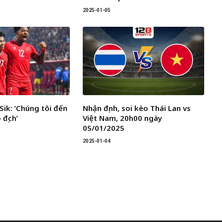
2025-01-05
Sik: ‘Chúng tôi đến
Nhận định, soi kèo Thái Lan vs
 địch’
Việt Nam, 20h00 ngày
05/01/2025
2025-01-04