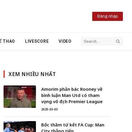
Đăng nhập
Ể THAO
LIVESCORE
VIDEO
XEM NHIỀU NHẤT
Amorim phản bác Rooney về
bình luận Man Utd có tham
vọng vô địch Premier League
2025-03-03
Bốc thăm tứ kết FA Cup: Man
City thẳng tiến