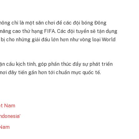
ông chỉ là một sân chơi để các đội bóng Đông
 nâng cao thứ hạng FIFA. Các đội tuyển sẽ tận dụng
 bị cho những giải đấu lớn hơn như vòng loại World
cầu kịch tính, góp phần thúc đẩy sự phát triển
ơi đây tiến gần hơn tới chuẩn mực quốc tế.
iệt Nam
ndonesia’
 Nam