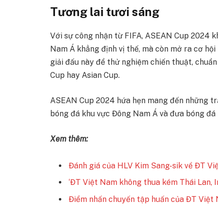
Tương lai tươi sáng
Với sự công nhận từ FIFA, ASEAN Cup 2024 kh
Nam Á khẳng định vị thế, mà còn mở ra cơ hội
giải đấu này để thử nghiệm chiến thuật, chuẩn
Cup hay Asian Cup.
ASEAN Cup 2024 hứa hẹn mang đến những trận 
bóng đá khu vực Đông Nam Á và đưa bóng đá n
Xem thêm:
Đánh giá của HLV Kim Sang-sik về ĐT V
‘ĐT Việt Nam không thua kém Thái Lan, I
Điểm nhấn chuyến tập huấn của ĐT Việt