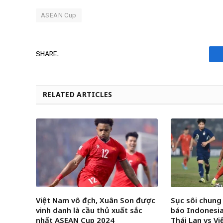
ASEAN Cup
SHARE.
RELATED ARTICLES
Việt Nam vô địch, Xuân Son được
Sục sôi chung
vinh danh là cầu thủ xuất sắc
báo Indonesia 
nhất ASEAN Cup 2024
Thái Lan vs V