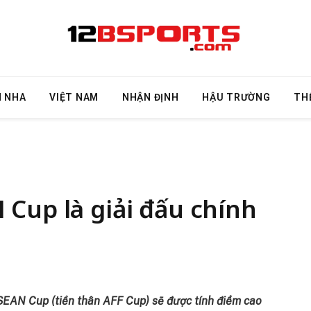
N NHA
VIỆT NAM
NHẬN ĐỊNH
HẬU TRƯỜNG
TH
Cup là giải đấu chính
ASEAN Cup (tiền thân AFF Cup) sẽ được tính điểm cao