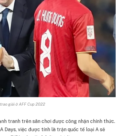
 trao giải ở AFF Cup 2022
ạnh tranh trên sân chơi được công nhận chính thức.
 Days, việc được tính là trận quốc tế loại A sẽ