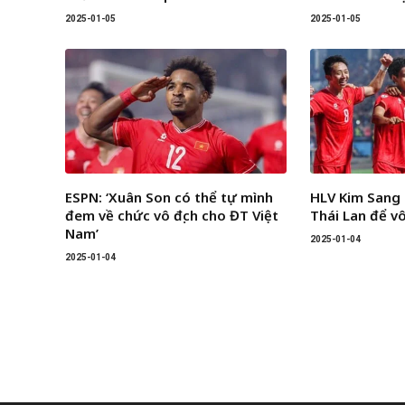
2025-01-05
2025-01-05
ESPN: ‘Xuân Son có thể tự mình
HLV Kim Sang 
đem về chức vô địch cho ĐT Việt
Thái Lan để vô
Nam’
2025-01-04
2025-01-04