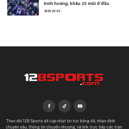
kinh hoàng, khâu 25 mũi ở đầu
2025-03-02
Facebook
TikTok
YouTube
Theo dõi 12B Sports để cập nhật tin tức bóng đá, nhận định
chuyên sâu, thông tin chuyển nhượng, và link trực tiếp các trận