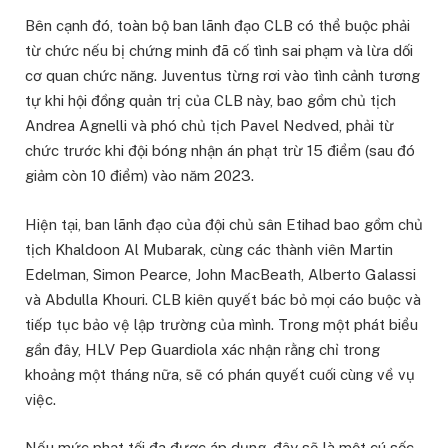
Bên cạnh đó, toàn bộ ban lãnh đạo CLB có thể buộc phải
từ chức nếu bị chứng minh đã cố tình sai phạm và lừa dối
cơ quan chức năng. Juventus từng rơi vào tình cảnh tương
tự khi hội đồng quản trị của CLB này, bao gồm chủ tịch
Andrea Agnelli và phó chủ tịch Pavel Nedved, phải từ
chức trước khi đội bóng nhận án phạt trừ 15 điểm (sau đó
giảm còn 10 điểm) vào năm 2023.
Hiện tại, ban lãnh đạo của đội chủ sân Etihad bao gồm chủ
tịch Khaldoon Al Mubarak, cùng các thành viên Martin
Edelman, Simon Pearce, John MacBeath, Alberto Galassi
và Abdulla Khouri. CLB kiên quyết bác bỏ mọi cáo buộc và
tiếp tục bảo vệ lập trường của mình. Trong một phát biểu
gần đây, HLV Pep Guardiola xác nhận rằng chỉ trong
khoảng một tháng nữa, sẽ có phán quyết cuối cùng về vụ
việc.
Nếu mức phạt tối đa được áp dụng, đây sẽ là một cú sốc