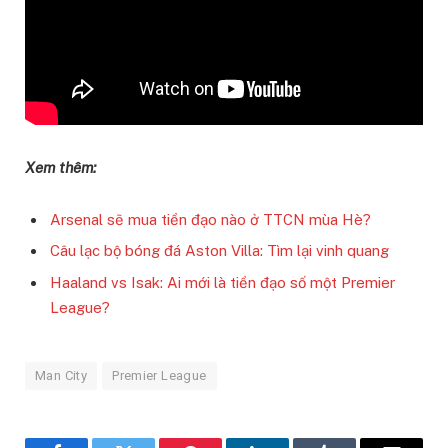
Xem thêm:
Arsenal sẽ mua tiền đạo nào ở TTCN mùa Hè?
Câu lạc bộ bóng đá Aston Villa: Tìm lại vinh quang
Haaland vs Isak: Ai mới là tiền đạo số một Premier
League?
Man City
Premier League