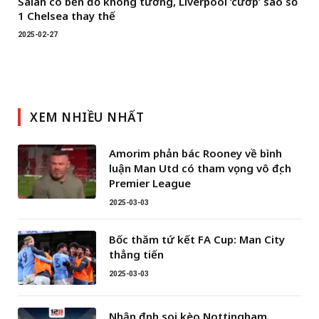
Salah có bến đỗ không tưởng, Liverpool ‘cướp’ sao số
1 Chelsea thay thế
2025-02-27
XEM NHIỀU NHẤT
Amorim phản bác Rooney về bình
luận Man Utd có tham vọng vô địch
Premier League
2025-03-03
Bốc thăm tứ kết FA Cup: Man City
thẳng tiến
2025-03-03
Nhận định soi kèo Nottingham