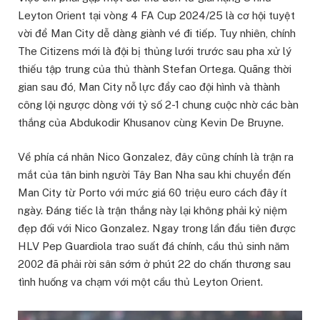
Leyton Orient tại vòng 4 FA Cup 2024/25 là cơ hội tuyệt
vời để Man City dễ dàng giành vé đi tiếp. Tuy nhiên, chính
The Citizens mới là đội bị thủng lưới trước sau pha xử lý
thiếu tập trung của thủ thành Stefan Ortega. Quãng thời
gian sau đó, Man City nỗ lực đẩy cao đội hình và thành
công lội ngược dòng với tỷ số 2-1 chung cuộc nhờ các bàn
thắng của Abdukodir Khusanov cùng Kevin De Bruyne.
Về phía cá nhân Nico Gonzalez, đây cũng chính là trận ra
mắt của tân binh người Tây Ban Nha sau khi chuyển đến
Man City từ Porto với mức giá 60 triệu euro cách đây ít
ngày. Đáng tiếc là trận thắng này lại không phải kỷ niệm
đẹp đối với Nico Gonzalez. Ngay trong lần đầu tiên được
HLV Pep Guardiola trao suất đá chính, cầu thủ sinh năm
2002 đã phải rời sân sớm ở phút 22 do chấn thương sau
tình huống va chạm với một cầu thủ Leyton Orient.