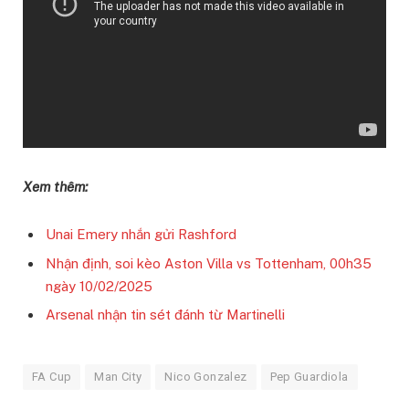
Xem thêm:
Unai Emery nhắn gửi Rashford
Nhận định, soi kèo Aston Villa vs Tottenham, 00h35
ngày 10/02/2025
Arsenal nhận tin sét đánh từ Martinelli
FA Cup
Man City
Nico Gonzalez
Pep Guardiola