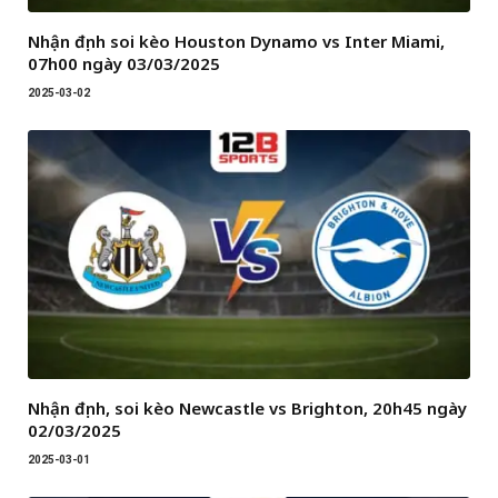
Nhận định soi kèo Houston Dynamo vs Inter Miami,
07h00 ngày 03/03/2025
2025-03-02
Nhận định, soi kèo Newcastle vs Brighton, 20h45 ngày
02/03/2025
2025-03-01