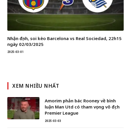
Nhận định, soi kèo Barcelona vs Real Sociedad, 22h15
ngày 02/03/2025
2025-03-01
XEM NHIỀU NHẤT
Amorim phản bác Rooney về bình
luận Man Utd có tham vọng vô địch
Premier League
2025-03-03