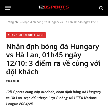
Trang chủ
»
Nhận định bóng đá Hungary vs Hà Lan, 01h45 ngày 12/10: 3 điểm ra về cùng với đội khách
NHẬN ĐỊNH NATIONS LEAGUE
Nhận định bóng đá Hungary
vs Hà Lan, 01h45 ngày
12/10: 3 điểm ra về cùng với
đội khách
2024-10-10
12B Sports cung cấp dự đoán, nhận định bóng đá Hungary
vs Hà Lan, trận đấu thuộc lượt 3 bảng A3 UEFA Nations
League 2024/25.