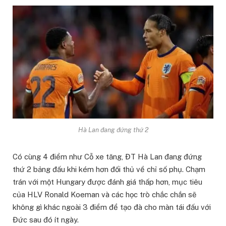
Hà Lan đang đứng thứ 2
Có cùng 4 điểm như Cỗ xe tăng, ĐT Hà Lan đang đứng
thứ 2 bảng đấu khi kém hơn đối thủ về chỉ số phụ. Chạm
trán với một Hungary được đánh giá thấp hơn, mục tiêu
của HLV Ronald Koeman và các học trò chắc chắn sẽ
không gì khác ngoài 3 điểm để tạo đà cho màn tái đấu với
Đức sau đó ít ngày.