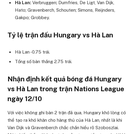
Hà Lan:
Verbruggen; Dumfries, De Ligt, Van Dijk,
Hato; Gravenberch, Schouten; Simons, Reijnders,
Gakpo; Grobbey.
Tỷ lệ trận đấu Hungary vs Hà Lan
Hà Lan -0.75 trái.
Tổng số bàn thắng 2.75 trái.
Nhận định kết quả bóng đá Hungary
vs Hà Lan trong trận Nations League
ngày 12/10
Với việc không ghi bàn 2 trận đã qua, Hungary khó lòng có
thể tạo ra khó khăn cho hàng thủ của Hà Lan, nhất là khi
Van Dijk và Gravenberch chắc chắn hiểu rõ Szoboszlai.