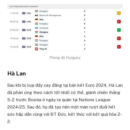
Phong độ Hungary
Hà Lan
Sau khi bị loại đầy cay đắng tại bán kết Euro 2024, Hà Lan
đã phản ứng theo cách tốt nhất có thể, giành chiến thắng
5-2 trước Bosnia ở ngày ra quân tại Nations League
2024/25. Sau đó, họ đã tạo nên một màn rượt đuổi hết
sức hấp dẫn cùng với ĐT Đức, kết thúc với kết quả hòa 2-
2.