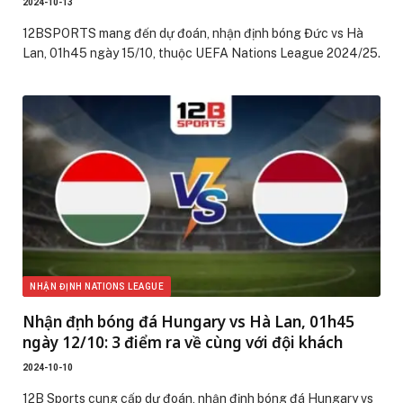
2024-10-13
12BSPORTS mang đến dự đoán, nhận định bóng Đức vs Hà
Lan, 01h45 ngày 15/10, thuộc UEFA Nations League 2024/25.
NHẬN ĐỊNH NATIONS LEAGUE
Nhận định bóng đá Hungary vs Hà Lan, 01h45
ngày 12/10: 3 điểm ra về cùng với đội khách
2024-10-10
12B Sports cung cấp dự đoán, nhận định bóng đá Hungary vs