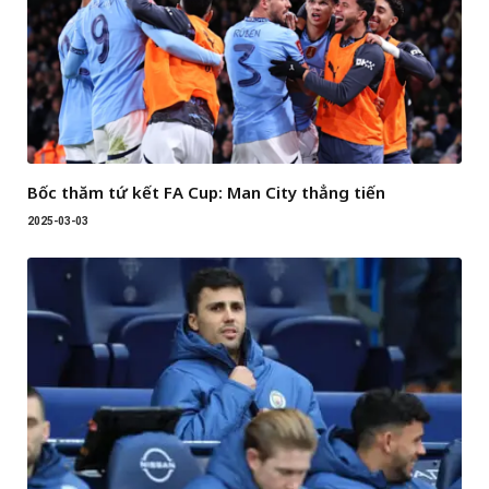
Bốc thăm tứ kết FA Cup: Man City thẳng tiến
2025-03-03