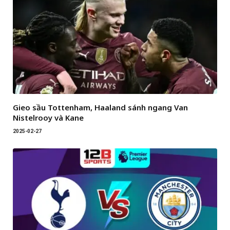
Gieo sầu Tottenham, Haaland sánh ngang Van
Nistelrooy và Kane
2025-02-27