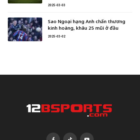
2025-03-03
Sao Ngoại hạng Anh chấn thương
kinh hoàng, khâu 25 mũi ở đầu
2025-03-02