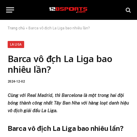
Trang chủ
»
Barca vô địch La Liga bao nhiêu lần?
LA LIGA
Barca vô địch La Liga bao
nhiêu lần?
2024-12-02
Cùng với Real Madrid, thì Barcelona là một trong hai đội
bóng thành công nhất Tây Ban Nha với hàng loạt danh hiệu
vô địch giải đấu La Liga.
Barca vô địch La Liga bao nhiêu lần?