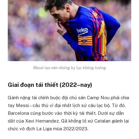
Messi tạo nên những kỷ lục không tưởng
Giai đoạn tái thiết (2022–nay)
Gánh nặng tài chính buộc đội chủ sân Camp Nou phải chia
tay Messi – cầu thủ vĩ đại nhất lịch sử câu lạc bộ. Từ đó,
Barcelona cũng bước vào thời kỳ tái thiết. Dưới sự dẫn
dắt của Xavi Hernandez, Gã khổng lồ xứ Catalan giành lại
chức vô địch La Liga mùa 2022/2023.