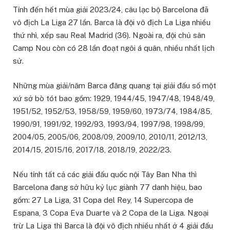
Tính đến hết mùa giải 2023/24, câu lạc bộ Barcelona đã
vô địch La Liga 27 lần. Barca là đội vô địch La Liga nhiều
thứ nhì, xếp sau Real Madrid (36). Ngoài ra, đội chủ sân
Camp Nou còn có 28 lần đoạt ngôi á quân, nhiều nhất lịch
sử.
Những mùa giải/năm Barca đăng quang tại giải đấu số một
xứ sở bò tót bao gồm: 1929, 1944/45, 1947/48, 1948/49,
1951/52, 1952/53, 1958/59, 1959/60, 1973/74, 1984/85,
1990/91, 1991/92, 1992/93, 1993/94, 1997/98, 1998/99,
2004/05, 2005/06, 2008/09, 2009/10, 2010/11, 2012/13,
2014/15, 2015/16, 2017/18, 2018/19, 2022/23.
Nếu tính tất cả các giải đấu quốc nội Tây Ban Nha thì
Barcelona đang sở hữu kỷ lục giành 77 danh hiệu, bao
gồm: 27 La Liga, 31 Copa del Rey, 14 Supercopa de
Espana, 3 Copa Eva Duarte và 2 Copa de la Liga. Ngoại
trừ La Liga thì Barca là đội vô địch nhiều nhất ở 4 giải đấu