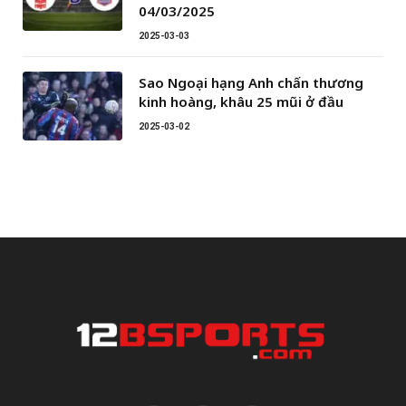
04/03/2025
2025-03-03
Sao Ngoại hạng Anh chấn thương
kinh hoàng, khâu 25 mũi ở đầu
2025-03-02