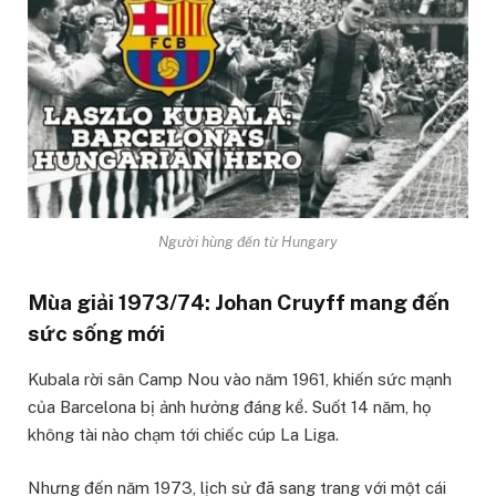
Người hùng đến từ Hungary
Mùa giải 1973/74: Johan Cruyff mang đến
sức sống mới
Kubala rời sân Camp Nou vào năm 1961, khiến sức mạnh
của Barcelona bị ảnh hưởng đáng kể. Suốt 14 năm, họ
không tài nào chạm tới chiếc cúp La Liga.
Nhưng đến năm 1973, lịch sử đã sang trang với một cái