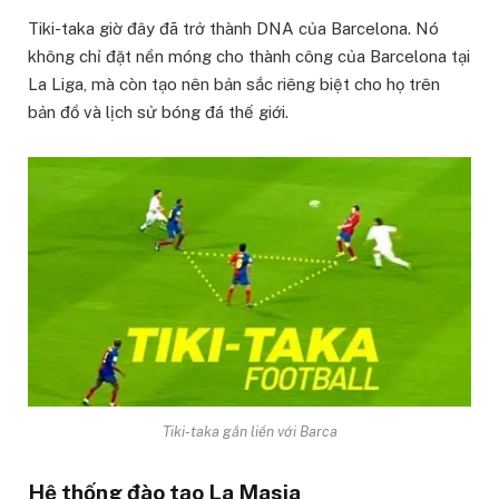
Tiki-taka giờ đây đã trở thành DNA của Barcelona. Nó
không chỉ đặt nền móng cho thành công của Barcelona tại
La Liga, mà còn tạo nên bản sắc riêng biệt cho họ trên
bản đồ và lịch sử bóng đá thế giới.
Tiki-taka gắn liền với Barca
Hệ thống đào tạo La Masia