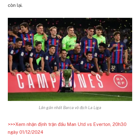
còn lại.
Lần gần nhất Barca vô địch La Liga
>>>Xem nhận định trận đấu Man Utd vs Everton, 20h30
ngày 01/12/2024