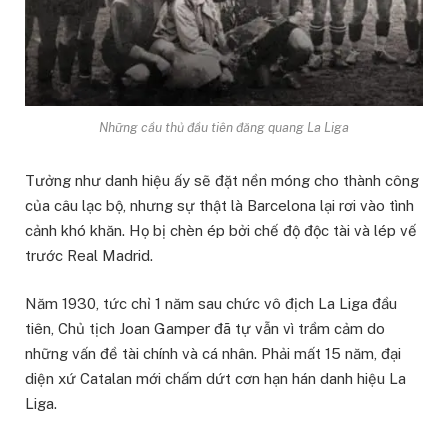
Những cầu thủ đầu tiên đăng quang La Liga
Tưởng như danh hiệu ấy sẽ đặt nền móng cho thành công
của câu lạc bộ, nhưng sự thật là Barcelona lại rơi vào tình
cảnh khó khăn. Họ bị chèn ép bởi chế độ độc tài và lép vế
trước Real Madrid.
Năm 1930, tức chỉ 1 năm sau chức vô địch La Liga đầu
tiên, Chủ tịch Joan Gamper đã tự vẫn vì trầm cảm do
những vấn đề tài chính và cá nhân. Phải mất 15 năm, đại
diện xứ Catalan mới chấm dứt cơn hạn hán danh hiệu La
Liga.