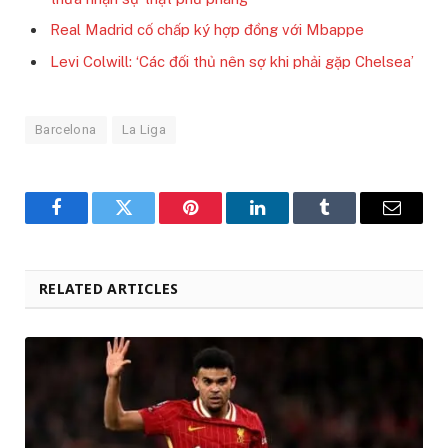
Real Madrid cố chấp ký hợp đồng với Mbappe
Levi Colwill: ‘Các đối thủ nên sợ khi phải gặp Chelsea’
Barcelona
La Liga
Facebook
Twitter
Pinterest
LinkedIn
Tumblr
Email
RELATED ARTICLES