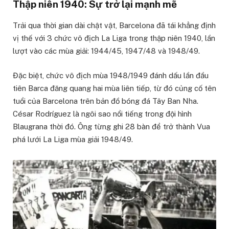
Thập niên 1940: Sự trở lại mạnh mẽ
Trải qua thời gian dài chật vật, Barcelona đã tái khẳng định
vị thế với 3 chức vô địch La Liga trong thập niên 1940, lần
lượt vào các mùa giải: 1944/45, 1947/48 và 1948/49.
Đặc biệt, chức vô địch mùa 1948/1949 đánh dấu lần đầu
tiên Barca đăng quang hai mùa liên tiếp, từ đó củng cố tên
tuổi của Barcelona trên bản đồ bóng đá Tây Ban Nha.
César Rodríguez là ngôi sao nổi tiếng trong đội hình
Blaugrana thời đó. Ông từng ghi 28 bàn để trở thành Vua
phá lưới La Liga mùa giải 1948/49.