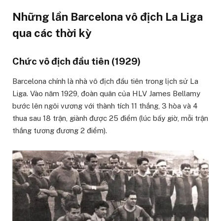
Những lần Barcelona vô địch La Liga
qua các thời kỳ
Chức vô địch đầu tiên (1929)
Barcelona chính là nhà vô địch đầu tiên trong lịch sử La
Liga. Vào năm 1929, đoàn quân của HLV James Bellamy
bước lên ngôi vương với thành tích 11 thắng, 3 hòa và 4
thua sau 18 trận, giành được 25 điểm (lúc bấy giờ, mỗi trận
thắng tương đương 2 điểm).