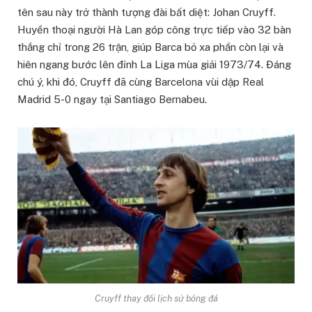
tên sau này trở thành tượng đài bất diệt: Johan Cruyff.
Huyền thoại người Hà Lan góp công trực tiếp vào 32 bàn
thắng chỉ trong 26 trận, giúp Barca bỏ xa phần còn lại và
hiên ngang bước lên đỉnh La Liga mùa giải 1973/74. Đáng
chú ý, khi đó, Cruyff đã cùng Barcelona vùi dập Real
Madrid 5-0 ngay tại Santiago Bernabeu.
Cruyff thay đổi lịch sử bóng đá