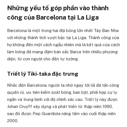
Những yếu tố góp phần vào thành
công của Barcelona tại La Liga
Barcelona là một trong hai đội bóng lớn nhất Tây Ban Nha
với những thành tích vượt bậc tại La Liga. Thành công của
họ không đến một cách ngẫu nhiên mà là kết quả của cách
làm bóng đá mang đậm bản sắc Barca trên nhiều phương
diện, từ con người cho đến tư tưởng.
Triết lý Tiki-taka đặc trưng
Nhắc đến Barcelona, người ta nhớ ngay tới lối đá tấn công
quyến rũ, ưu tiên kiểm soát bóng, ban bật, phối hợp cự ly
ngắn và trung bình với độ chính xác cao. Triết lý này được
Johan Cruyff xây dựng và phát triển từ thập niên 1990,
sau đó được Pep Guardiola nâng tầm vào cuối thập niên
2000.