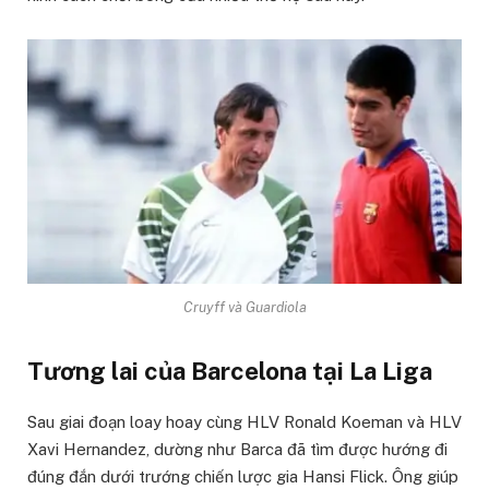
Cruyff và Guardiola
Tương lai của Barcelona tại La Liga
Sau giai đoạn loay hoay cùng HLV Ronald Koeman và HLV
Xavi Hernandez, dường như Barca đã tìm được hướng đi
đúng đắn dưới trướng chiến lược gia Hansi Flick. Ông giúp