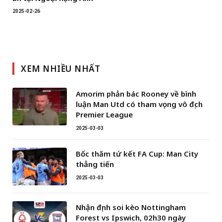
2025-02-26
XEM NHIỀU NHẤT
Amorim phản bác Rooney về bình
luận Man Utd có tham vọng vô địch
Premier League
2025-03-03
Bốc thăm tứ kết FA Cup: Man City
thẳng tiến
2025-03-03
Nhận định soi kèo Nottingham
Forest vs Ipswich, 02h30 ngày