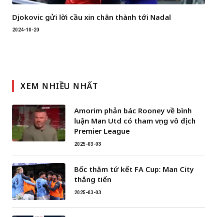
Djokovic gửi lời cầu xin chân thành tới Nadal
2024-10-20
XEM NHIỀU NHẤT
Amorim phản bác Rooney về bình
luận Man Utd có tham vọng vô địch
Premier League
2025-03-03
Bốc thăm tứ kết FA Cup: Man City
thẳng tiến
2025-03-03