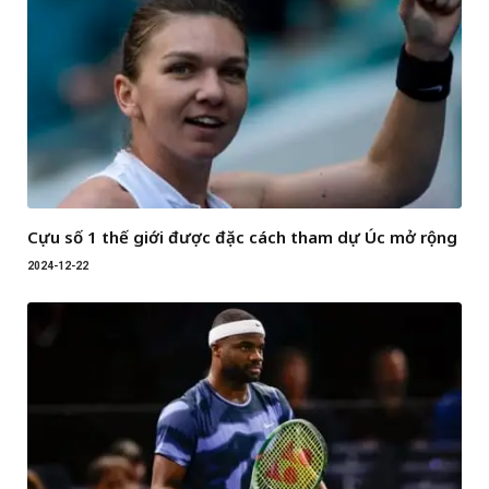
Cựu số 1 thế giới được đặc cách tham dự Úc mở rộng
2024-12-22