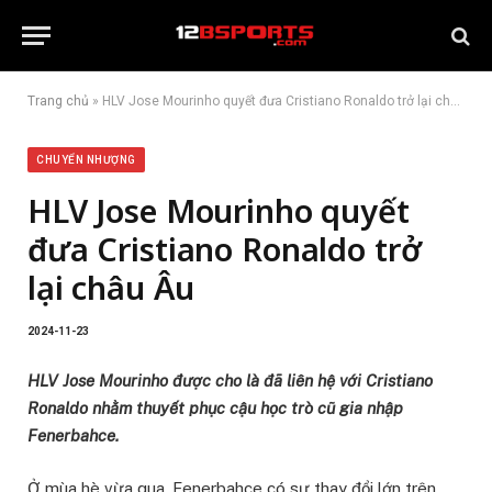
Trang chủ
»
HLV Jose Mourinho quyết đưa Cristiano Ronaldo trở lại châu Âu
CHUYỂN NHƯỢNG
HLV Jose Mourinho quyết
đưa Cristiano Ronaldo trở
lại châu Âu
2024-11-23
HLV Jose Mourinho được cho là đã liên hệ với Cristiano
Ronaldo nhằm thuyết phục cậu học trò cũ gia nhập
Fenerbahce.
Ở mùa hè vừa qua, Fenerbahce có sự thay đổi lớn trên