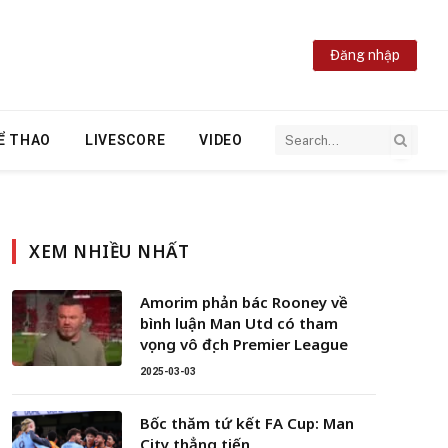
Đăng nhập
Ể THAO
LIVESCORE
VIDEO
XEM NHIỀU NHẤT
Amorim phản bác Rooney về
bình luận Man Utd có tham
vọng vô địch Premier League
2025-03-03
Bốc thăm tứ kết FA Cup: Man
City thẳng tiến