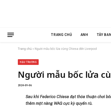
TRANG CHỦ
ANH
TÂY BA
Trang chủ
»
Người mẫu bốc lửa cùng Chiesa đến Liverpool
HẬU TRƯỜNG
Người mẫu bốc lửa cù
2024-09-06
Sau khi Federico Chiesa đạt thỏa thuận chơi b
thêm một nàng WAG cực kỳ quyến rũ.