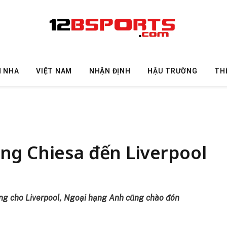
N NHA
VIỆT NAM
NHẬN ĐỊNH
HẬU TRƯỜNG
TH
ng Chiesa đến Liverpool
óng cho Liverpool, Ngoại hạng Anh cũng chào đón