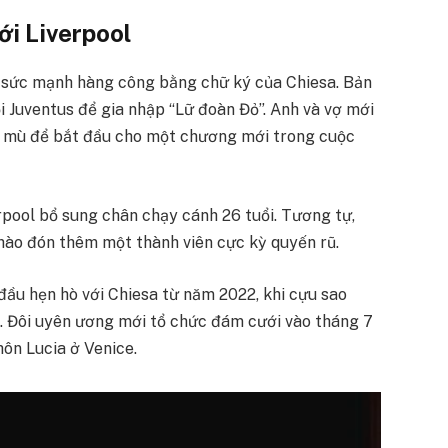
ới Liverpool
ể sức mạnh hàng công bằng chữ ký của Chiesa. Bản
i Juventus để gia nhập “Lữ đoàn Đỏ”. Anh và vợ mới
g mù để bắt đầu cho một chương mới trong cuộc
rpool bổ sung chân chạy cánh 26 tuổi. Tương tự,
hào đón thêm một thành viên cực kỳ quyến rũ.
đầu hẹn hò với Chiesa từ năm 2022, khi cựu sao
. Đôi uyên ương mới tổ chức đám cưới vào tháng 7
hôn Lucia ở Venice.