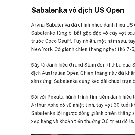
Sabalenka vô địch US Open
Aryna Sabalenka đã chinh phục danh hiệu US O
Sabalenka từng bị bắt gặp đập vỡ cây vợt sa
trước Coco Gauff. Tuy nhiên, một năm sau, tay
New York. Cô giành chiến thắng nghẹt thở 7-5,
Đây là danh hiệu Grand Slam đơn thứ ba của S
địch Australian Open. Chiến thắng này đã khẳn
sân cứng. Sabalenka cũng kéo dài chuỗi trận bấ
Đối với Pegula, hành trình tìm kiếm danh hiệu 
Arthur Ashe cổ vũ nhiệt tình, tay vợt 30 tuổi k
Sabalenka lội ngược dòng giành chiến thắng s
xếp hạng và khoản tiền thưởng 3,6 triệu đô la.