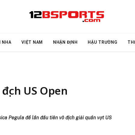
N NHA
VIỆT NAM
NHẬN ĐỊNH
HẬU TRƯỜNG
TH
 địch US Open
ica Pegula để lần đầu tiên vô địch giải quần vợt US