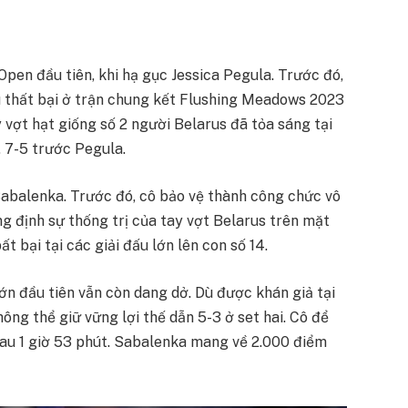
pen đầu tiên, khi hạ gục Jessica Pegula. Trước đó,
u thất bại ở trận chung kết Flushing Meadows 2023
 vợt hạt giống số 2 người Belarus đã tỏa sáng tại
 7-5 trước Pegula.
abalenka. Trước đó, cô bảo vệ thành công chức vô
g định sự thống trị của tay vợt Belarus trên mặt
t bại tại các giải đấu lớn lên con số 14.
lớn đầu tiên vẫn còn dang dở. Dù được khán giả tại
hông thể giữ vững lợi thế dẫn 5-3 ở set hai. Cô để
au 1 giờ 53 phút. Sabalenka mang về 2.000 điểm