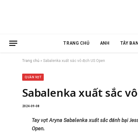
TRANG CHỦ
ANH
TÂY BA
Trang chủ
»
Sabalenka xuất sắc vô địch US Open
QUẦN VỢT
Sabalenka xuất sắc vô
2024-09-08
Tay vợt Aryna Sabalenka xuất sắc đánh bại Jess
Open.