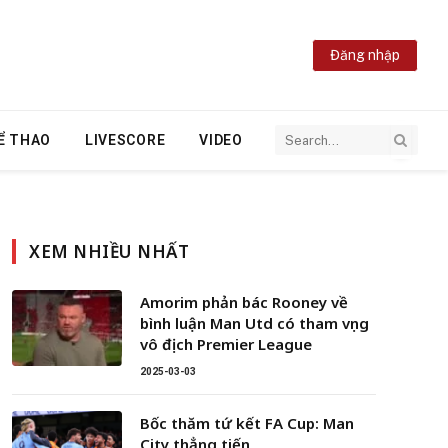
Đăng nhập
Ể THAO
LIVESCORE
VIDEO
XEM NHIỀU NHẤT
Amorim phản bác Rooney về
bình luận Man Utd có tham vọng
vô địch Premier League
2025-03-03
Bốc thăm tứ kết FA Cup: Man
City thẳng tiến