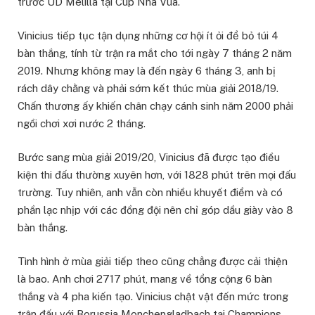
trước UD Melilla tại Cúp Nhà Vua.
Vinicius tiếp tục tận dụng những cơ hội ít ỏi để bỏ túi 4
bàn thắng, tính từ trận ra mắt cho tới ngày 7 tháng 2 năm
2019. Nhưng không may là đến ngày 6 tháng 3, anh bị
rách dây chằng và phải sớm kết thúc mùa giải 2018/19.
Chấn thương ấy khiến chân chạy cánh sinh năm 2000 phải
ngồi chơi xơi nước 2 tháng.
Bước sang mùa giải 2019/20, Vinicius đã được tạo điều
kiện thi đấu thường xuyên hơn, với 1828 phút trên mọi đấu
trường. Tuy nhiên, anh vẫn còn nhiều khuyết điểm và có
phần lạc nhịp với các đồng đội nên chỉ góp dầu giày vào 8
bàn thắng.
Tình hình ở mùa giải tiếp theo cũng chẳng được cải thiện
là bao. Anh chơi 2717 phút, mang về tổng cộng 6 bàn
thắng và 4 pha kiến tạo. Vinicius chật vật đến mức trong
trận đấu với Borussia Monchengladbach tại Champions