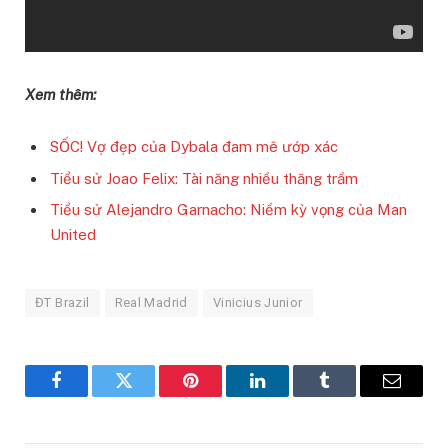
Xem thêm:
SỐC! Vợ đẹp của Dybala đam mê ướp xác
Tiểu sử Joao Felix: Tài năng nhiều thăng trầm
Tiểu sử Alejandro Garnacho: Niềm kỳ vọng của Man
United
ĐT Brazil
Real Madrid
Vinicius Junior
Facebook
Twitter
Pinterest
LinkedIn
Tumblr
Email