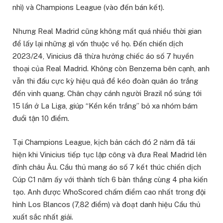
nhì) và Champions League (vào đến bán kết).
Nhưng Real Madrid cũng không mất quá nhiều thời gian
để lấy lại những gì vốn thuộc về họ. Đến chiến dịch
2023/24, Vinicius đã thừa hưởng chiếc áo số 7 huyền
thoại của Real Madrid. Không còn Benzema bên cạnh, anh
vẫn thi đấu cực kỳ hiệu quả để kéo đoàn quân áo trắng
đến vinh quang. Chân chạy cánh người Brazil nổ súng tới
15 lần ở La Liga, giúp “Kền kền trắng” bỏ xa nhóm bám
đuổi tận 10 điểm.
Tại Champions League, kịch bản cách đó 2 năm đã tái
hiện khi Vinicius tiếp tục lập công và đưa Real Madrid lên
đỉnh châu Âu. Cầu thủ mang áo số 7 kết thúc chiến dịch
Cúp C1 năm ấy với thành tích 6 bàn thắng cùng 4 pha kiến
tạo. Anh được WhoScored chấm điểm cao nhất trong đội
hình Los Blancos (7,82 điểm) và đoạt danh hiệu Cầu thủ
xuất sắc nhất giải.