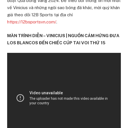
đoạt Quả bóng Vàng 2024. Để theo dõi thông tin mới nhất
về Vinicius và những ngôi sao bóng đá khác, mời quý khán
giả theo dõi 12B Sports tại địa chỉ
https://12bsportsvn.com/
.
MÀN TRÌNH DIỄN – VINICIUS | NGUỒN CẢM HỨNG ĐƯA
LOS BLANCOS ĐẾN CHIẾC CÚP TAI VOI THỨ 15